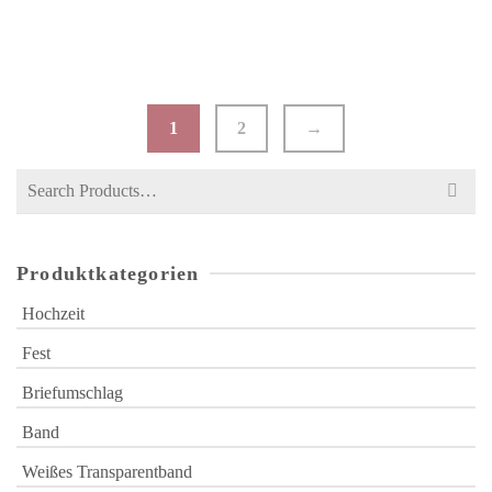
NATUR
€
3,30
1
2
→
Search
for:
Produktkategorien
Hochzeit
Fest
Briefumschlag
Band
Weißes Transparentband