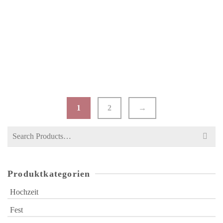
„SAVE THE DATE“-KARTE PFINGSTROSE
IVORY SMALL
€
2,05
1
2
→
Search
for:
Produktkategorien
Hochzeit
Fest