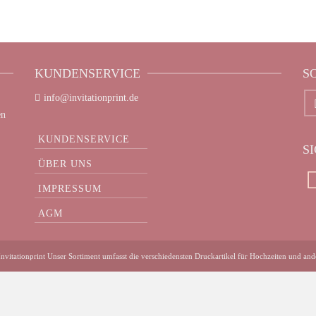
KUNDENSERVICE
S
info@invitationprint.de
en
KUNDENSERVICE
S
ÜBER UNS
IMPRESSUM
AGM
nvitationprint Unser Sortiment umfasst die verschiedensten Druckartikel für Hochzeiten und ande