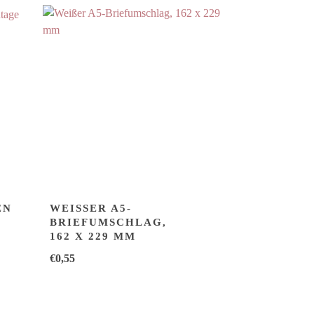
EN
WEISSER A5-B
RIEFUMSCHLAG, 1
62 X 229 MM
€
0,55